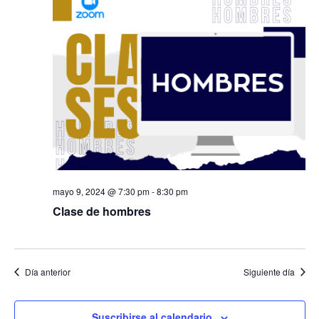
de
y
Ev
vista
de
Even
mayo 9, 2024 @ 7:30 pm
-
8:30 pm
Clase de hombres
Día anterior
Siguiente día
Suscribirse al calendario