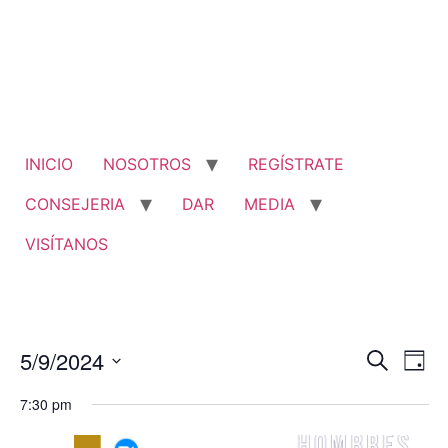
Ir
al
contenido
INICIO
NOSOTROS
REGÍSTRATE
CONSEJERIA
DAR
MEDIA
VISÍTANOS
Nave
Na
5/9/2024
Buscar
Día
Seleccionar
de
de
fecha.
7:30 pm
vi
búsq