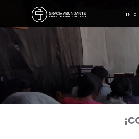
INIC
¡C